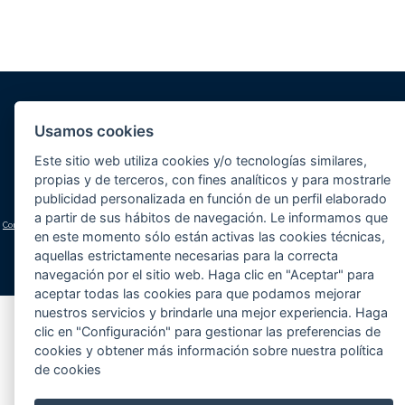
Gunitec Pool Spa, s.l.
Usamos cookies
José Luis Borges, s/n - Apd. 477
03730 Jávea/Xàbia (Alicante)
Volver al inicio
Este sitio web utiliza cookies y/o tecnologías similares,
Cómo llegar
propias y de terceros, con fines analíticos y para mostrarle
Teléfono:
+34 965 790 546
publicidad personalizada en función de un perfil elaborado
lucas@gunitec.com
a partir de sus hábitos de navegación. Le informamos que
Condiciones generales
|
Aviso legal y política de privacidad
|
Política de cookies
(configuración)
en este momento sólo están activas las cookies técnicas,
aquellas estrictamente necesarias para la correcta
navegación por el sitio web. Haga clic en "Aceptar" para
aceptar todas las cookies para que podamos mejorar
nuestros servicios y brindarle una mejor experiencia. Haga
clic en "Configuración" para gestionar las preferencias de
cookies y obtener más información sobre nuestra política
de cookies