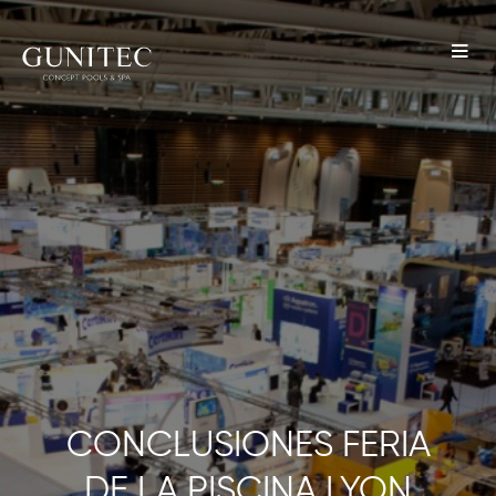
The
Airbnb
Blog –
Belong
Anywhere
CONCLUSIONES FERIA
DE LA PISCINA LYON