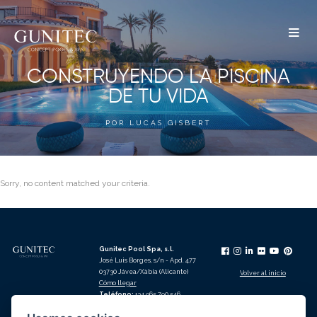
The
Airbnb
CONSTRUYENDO LA PISCINA
Blog –
DE TU VIDA
Belong
POR LUCAS GISBERT
Anywhere
Sorry, no content matched your criteria.
Gunitec Pool Spa, s.l.
José Luis Borges, s/n - Apd. 477
03730 Jávea/Xàbia (Alicante)
Volver al inicio
Cómo llegar
Teléfono:
+34 965 790 546
lucas@gunitec.com