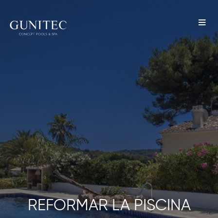
The
Airbnb
Blog –
Belong
Anywhere
REFORMAR LA PISCINA