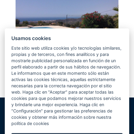
Usamos cookies
Este sitio web utiliza cookies y/o tecnologías similares,
propias y de terceros, con fines analíticos y para
mostrarle publicidad personalizada en función de un
perfil elaborado a partir de sus hábitos de navegación.
Le informamos que en este momento sólo están
activas las cookies técnicas, aquellas estrictamente
necesarias para la correcta navegación por el sitio
web. Haga clic en "Aceptar" para aceptar todas las
cookies para que podamos mejorar nuestros servicios
y brindarle una mejor experiencia. Haga clic en
"Configuración" para gestionar las preferencias de
Gunitec Pool Spa, s.l.
cookies y obtener más información sobre nuestra
José Luis Borges, s/n - Apd. 477
política de cookies
03730 Jávea/Xàbia (Alicante)
Volver al inicio
Cómo llegar
Teléfono:
+34 965 790 546