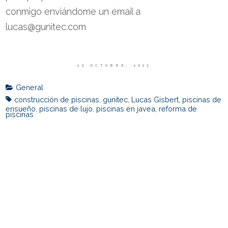
conmigo enviándome un email a
lucas@gunitec.com
23 OCTUBRE, 2017
General
construcción de piscinas
,
gunitec
,
Lucas Gisbert
,
piscinas de
ensueño
,
piscinas de lujo
,
piscinas en javea
,
reforma de
piscinas