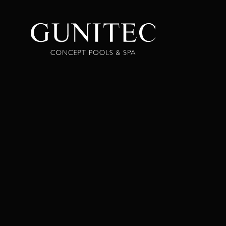
The
Airbnb
Blog –
Belong
Anywhere