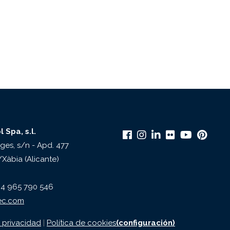
 Spa, s.l.
ges, s/n - Apd. 477
Xàbia (Alicante)
4 965 790 546
ec.com
e privacidad
|
Política de cookies
(configuración)