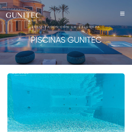
The
Airbnb
RESULTADOS CON LA ETIQUETA
Blog –
PISCINAS GUNITEC
Belong
Anywhere