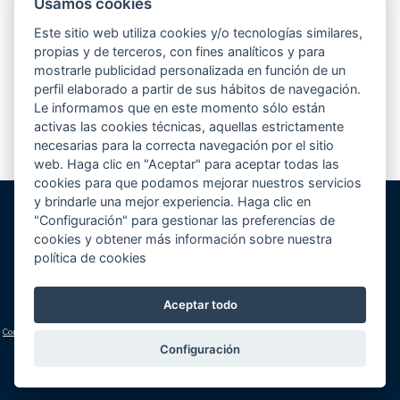
Usamos cookies
Desde hace unos meses, estamos participando en el concurso que elige
la mejor piscina de europa según la revista Eurospapoolsnews. Se
Este sitio web utiliza cookies y/o tecnologías similares,
presentaban hasta un total de 5 piscinas por empresa...
Leer más
propias y de terceros, con fines analíticos y para
mostrarle publicidad personalizada en función de un
perfil elaborado a partir de sus hábitos de navegación.
Le informamos que en este momento sólo están
1
2
3
4
>
activas las cookies técnicas, aquellas estrictamente
necesarias para la correcta navegación por el sitio
web. Haga clic en "Aceptar" para aceptar todas las
cookies para que podamos mejorar nuestros servicios
y brindarle una mejor experiencia. Haga clic en
"Configuración" para gestionar las preferencias de
Gunitec Pool Spa, s.l.
cookies y obtener más información sobre nuestra
José Luis Borges, s/n - Apd. 477
política de cookies
03730 Jávea/Xàbia (Alicante)
Volver al inicio
Cómo llegar
Teléfono:
+34 965 790 546
Aceptar todo
lucas@gunitec.com
Condiciones generales
|
Aviso legal y política de privacidad
|
Política de cookies
(configuración)
Configuración