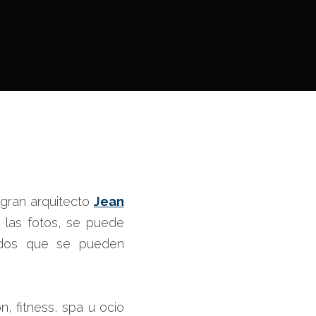
 gran arquitecto
Jean
 las fotos, se puede
iados que se pueden
n, fitness, spa u ocio