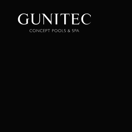
The
Airbnb
Blog –
Belong
Anywhere