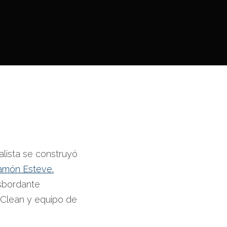
alista se construyó
amón Esteve.
esbordante
 Clean y equipo de