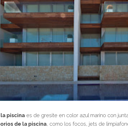
la piscina
es de gresite en color azul marino con junta
orios de la piscina
, como los focos, jets de limpiafo