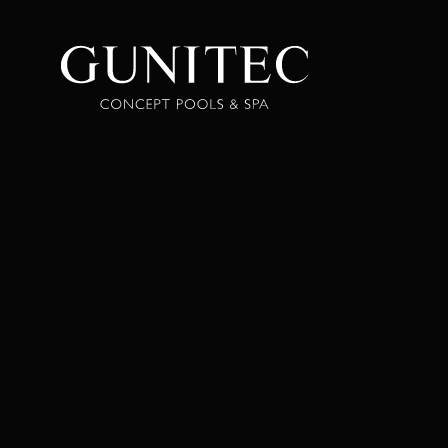
The
Airbnb
Blog –
Belong
Anywhere