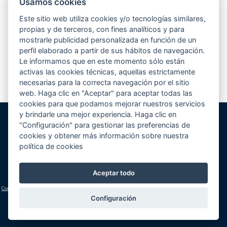
Usamos cookies
Desde hace unos meses, estamos participando en el concurso que elige
la mejor piscina de europa según la revista Eurospapoolsnews. Se
Este sitio web utiliza cookies y/o tecnologías similares,
presentaban hasta un total de 5 piscinas por empresa...
Leer más
propias y de terceros, con fines analíticos y para
mostrarle publicidad personalizada en función de un
perfil elaborado a partir de sus hábitos de navegación.
Le informamos que en este momento sólo están
1
2
3
4
>
activas las cookies técnicas, aquellas estrictamente
necesarias para la correcta navegación por el sitio
web. Haga clic en "Aceptar" para aceptar todas las
cookies para que podamos mejorar nuestros servicios
y brindarle una mejor experiencia. Haga clic en
"Configuración" para gestionar las preferencias de
Gunitec Pool Spa, s.l.
cookies y obtener más información sobre nuestra
José Luis Borges, s/n - Apd. 477
política de cookies
03730 Jávea/Xàbia (Alicante)
Volver al inicio
Cómo llegar
Teléfono:
+34 965 790 546
Aceptar todo
lucas@gunitec.com
Condiciones generales
|
Aviso legal y política de privacidad
|
Política de cookies
(configuración)
Configuración