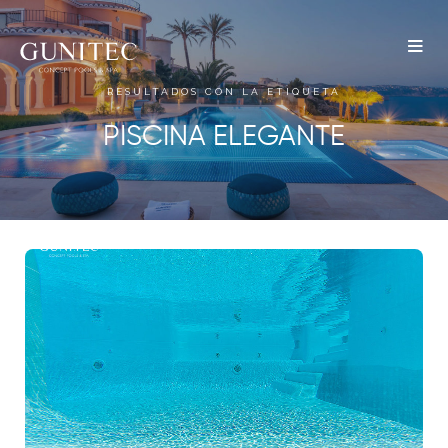
The
Airbnb
RESULTADOS CON LA ETIQUETA
Blog –
PISCINA ELEGANTE
Belong
Anywhere