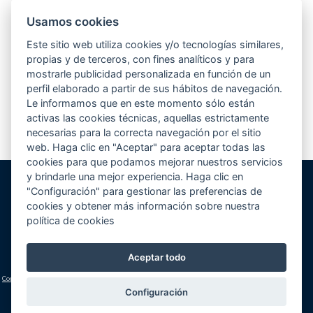
Usamos cookies
Este sitio web utiliza cookies y/o tecnologías similares,
propias y de terceros, con fines analíticos y para
mostrarle publicidad personalizada en función de un
perfil elaborado a partir de sus hábitos de navegación.
Le informamos que en este momento sólo están
activas las cookies técnicas, aquellas estrictamente
necesarias para la correcta navegación por el sitio
web. Haga clic en "Aceptar" para aceptar todas las
cookies para que podamos mejorar nuestros servicios
y brindarle una mejor experiencia. Haga clic en
"Configuración" para gestionar las preferencias de
Gunitec Pool Spa, s.l.
cookies y obtener más información sobre nuestra
José Luis Borges, s/n - Apd. 477
política de cookies
03730 Jávea/Xàbia (Alicante)
Volver al inicio
Cómo llegar
Teléfono:
+34 965 790 546
Aceptar todo
lucas@gunitec.com
Condiciones generales
|
Aviso legal y política de privacidad
|
Política de cookies
(configuración)
Configuración