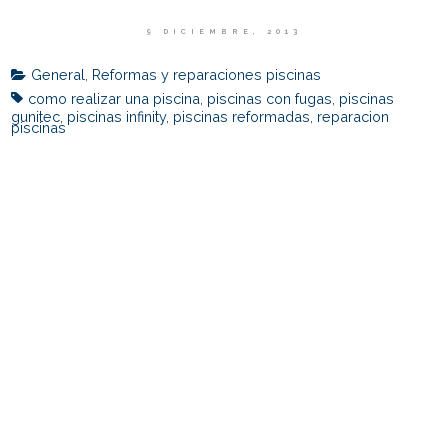
9 DICIEMBRE, 2013
General
,
Reformas y reparaciones piscinas
como realizar una piscina
,
piscinas con fugas
,
piscinas
gunitec
,
piscinas infinity
,
piscinas reformadas
,
reparacion
piscinas