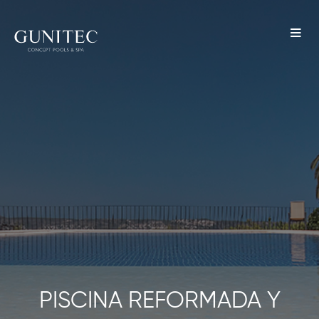
The
Airbnb
Blog –
Belong
Anywhere
PISCINA REFORMADA Y