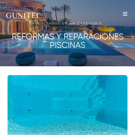
The
Airbnb
RESULTADOS EN LA CATEGORIA
REFORMAS Y REPARACIONES
Blog –
PISCINAS
Belong
Anywhere