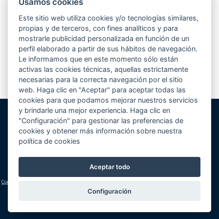
Usamos cookies
Desde hace unos meses, estamos participando en el concurso que elige
la mejor piscina de europa según la revista Eurospapoolsnews. Se
Este sitio web utiliza cookies y/o tecnologías similares,
presentaban hasta un total de 5 piscinas por empresa...
Leer más
propias y de terceros, con fines analíticos y para
mostrarle publicidad personalizada en función de un
perfil elaborado a partir de sus hábitos de navegación.
Le informamos que en este momento sólo están
1
2
3
4
>
activas las cookies técnicas, aquellas estrictamente
necesarias para la correcta navegación por el sitio
web. Haga clic en "Aceptar" para aceptar todas las
cookies para que podamos mejorar nuestros servicios
y brindarle una mejor experiencia. Haga clic en
"Configuración" para gestionar las preferencias de
Gunitec Pool Spa, s.l.
cookies y obtener más información sobre nuestra
José Luis Borges, s/n - Apd. 477
política de cookies
03730 Jávea/Xàbia (Alicante)
Volver al inicio
Cómo llegar
Teléfono:
+34 965 790 546
Aceptar todo
lucas@gunitec.com
Condiciones generales
|
Aviso legal y política de privacidad
|
Política de cookies
(configuración)
Configuración