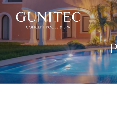
The
Airbnb
P
Blog –
Belong
Anywhere