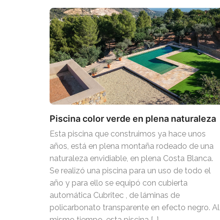
Piscina color verde en plena naturaleza
Esta piscina que construimos ya hace unos
años, está en plena montaña rodeado de una
naturaleza envidiable, en plena Costa Blanca.
Se realizó una piscina para un uso de todo el
año y para ello se equipó con cubierta
automática Cubritec , de láminas de
policarbonato transparente en efecto negro. Al
mismo tiempo, esta piscina […]