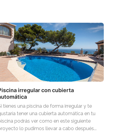
Piscina irregular con cubierta
automática
Si tienes una piscina de forma irregular y te
gustaría tener una cubierta automática en tu
piscina podrás ver como en este siguiente
proyecto lo pudimos llevar a cabo después...