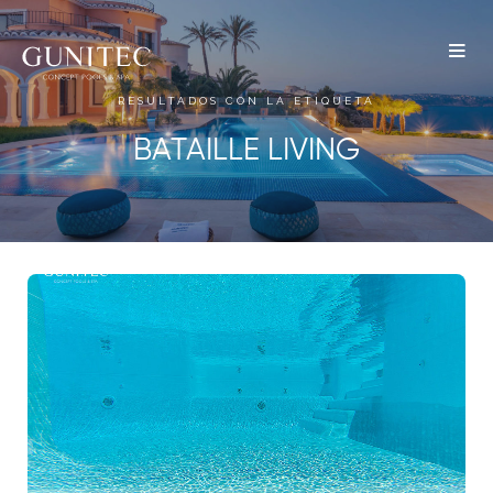
The
Airbnb
RESULTADOS CON LA ETIQUETA
Blog –
BATAILLE LIVING
Belong
Anywhere