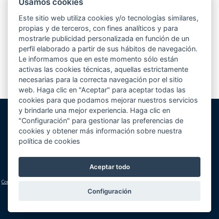
Usamos cookies
Desde hace unos meses, estamos participando en el concurso que elige
la mejor piscina de europa según la revista Eurospapoolsnews. Se
Este sitio web utiliza cookies y/o tecnologías similares,
presentaban hasta un total de 5 piscinas por empresa...
Leer más
propias y de terceros, con fines analíticos y para
mostrarle publicidad personalizada en función de un
perfil elaborado a partir de sus hábitos de navegación.
Le informamos que en este momento sólo están
1
2
3
4
>
activas las cookies técnicas, aquellas estrictamente
necesarias para la correcta navegación por el sitio
web. Haga clic en "Aceptar" para aceptar todas las
cookies para que podamos mejorar nuestros servicios
y brindarle una mejor experiencia. Haga clic en
"Configuración" para gestionar las preferencias de
Gunitec Pool Spa, s.l.
cookies y obtener más información sobre nuestra
José Luis Borges, s/n - Apd. 477
política de cookies
03730 Jávea/Xàbia (Alicante)
Volver al inicio
Cómo llegar
Teléfono:
+34 965 790 546
Aceptar todo
lucas@gunitec.com
Condiciones generales
|
Aviso legal y política de privacidad
|
Política de cookies
(configuración)
Configuración