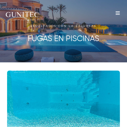
The
Airbnb
RESULTADOS CON LA ETIQUETA
Blog –
FUGAS EN PISCINAS
Belong
Anywhere