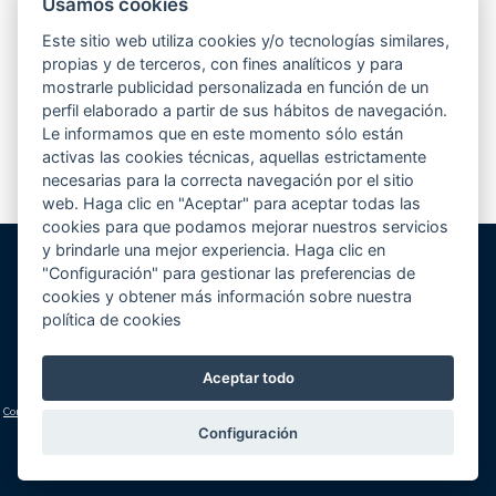
Usamos cookies
Desde hace unos meses, estamos participando en el concurso que elige
la mejor piscina de europa según la revista Eurospapoolsnews. Se
Este sitio web utiliza cookies y/o tecnologías similares,
presentaban hasta un total de 5 piscinas por empresa...
Leer más
propias y de terceros, con fines analíticos y para
mostrarle publicidad personalizada en función de un
perfil elaborado a partir de sus hábitos de navegación.
Le informamos que en este momento sólo están
1
2
3
4
>
activas las cookies técnicas, aquellas estrictamente
necesarias para la correcta navegación por el sitio
web. Haga clic en "Aceptar" para aceptar todas las
cookies para que podamos mejorar nuestros servicios
y brindarle una mejor experiencia. Haga clic en
"Configuración" para gestionar las preferencias de
Gunitec Pool Spa, s.l.
cookies y obtener más información sobre nuestra
José Luis Borges, s/n - Apd. 477
política de cookies
03730 Jávea/Xàbia (Alicante)
Volver al inicio
Cómo llegar
Teléfono:
+34 965 790 546
Aceptar todo
lucas@gunitec.com
Condiciones generales
|
Aviso legal y política de privacidad
|
Política de cookies
(configuración)
Configuración