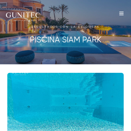
The
Airbnb
RESULTADOS CON LA ETIQUETA
Blog –
PISCINA SIAM PARK
Belong
Anywhere