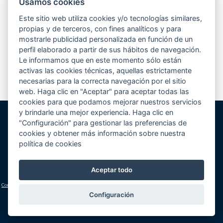
Usamos cookies
Desde hace unos meses, estamos participando en el concurso que elige
la mejor piscina de europa según la revista Eurospapoolsnews. Se
Este sitio web utiliza cookies y/o tecnologías similares,
presentaban hasta un total de 5 piscinas por empresa...
Leer más
propias y de terceros, con fines analíticos y para
mostrarle publicidad personalizada en función de un
perfil elaborado a partir de sus hábitos de navegación.
Le informamos que en este momento sólo están
1
2
3
4
>
activas las cookies técnicas, aquellas estrictamente
necesarias para la correcta navegación por el sitio
web. Haga clic en "Aceptar" para aceptar todas las
cookies para que podamos mejorar nuestros servicios
y brindarle una mejor experiencia. Haga clic en
"Configuración" para gestionar las preferencias de
Gunitec Pool Spa, s.l.
cookies y obtener más información sobre nuestra
José Luis Borges, s/n - Apd. 477
política de cookies
03730 Jávea/Xàbia (Alicante)
Volver al inicio
Cómo llegar
Teléfono:
+34 965 790 546
Aceptar todo
lucas@gunitec.com
Condiciones generales
|
Aviso legal y política de privacidad
|
Política de cookies
(configuración)
Configuración