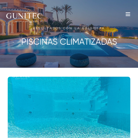
The
Airbnb
RESULTADOS CON LA ETIQUETA
Blog –
PISCINAS CLIMATIZADAS
Belong
Anywhere