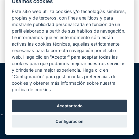
Usamos cookies
Desde hace unos meses, estamos participando en el concurso que elige
la mejor piscina de europa según la revista Eurospapoolsnews. Se
Este sitio web utiliza cookies y/o tecnologías similares,
presentaban hasta un total de 5 piscinas por empresa...
Leer más
propias y de terceros, con fines analíticos y para
mostrarle publicidad personalizada en función de un
perfil elaborado a partir de sus hábitos de navegación.
Le informamos que en este momento sólo están
1
2
3
4
>
activas las cookies técnicas, aquellas estrictamente
necesarias para la correcta navegación por el sitio
web. Haga clic en "Aceptar" para aceptar todas las
cookies para que podamos mejorar nuestros servicios
y brindarle una mejor experiencia. Haga clic en
"Configuración" para gestionar las preferencias de
Gunitec Pool Spa, s.l.
cookies y obtener más información sobre nuestra
José Luis Borges, s/n - Apd. 477
política de cookies
03730 Jávea/Xàbia (Alicante)
Volver al inicio
Cómo llegar
Teléfono:
+34 965 790 546
Aceptar todo
lucas@gunitec.com
Condiciones generales
|
Aviso legal y política de privacidad
|
Política de cookies
(configuración)
Configuración