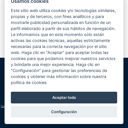
Usamos cookies
Desde hace unos meses, estamos participando en el concurso que elige
la mejor piscina de europa según la revista Eurospapoolsnews. Se
Este sitio web utiliza cookies y/o tecnologías similares,
presentaban hasta un total de 5 piscinas por empresa...
Leer más
propias y de terceros, con fines analíticos y para
mostrarle publicidad personalizada en función de un
perfil elaborado a partir de sus hábitos de navegación.
Le informamos que en este momento sólo están
1
2
3
4
>
activas las cookies técnicas, aquellas estrictamente
necesarias para la correcta navegación por el sitio
web. Haga clic en "Aceptar" para aceptar todas las
cookies para que podamos mejorar nuestros servicios
y brindarle una mejor experiencia. Haga clic en
"Configuración" para gestionar las preferencias de
Gunitec Pool Spa, s.l.
cookies y obtener más información sobre nuestra
José Luis Borges, s/n - Apd. 477
política de cookies
03730 Jávea/Xàbia (Alicante)
Volver al inicio
Cómo llegar
Teléfono:
+34 965 790 546
Aceptar todo
lucas@gunitec.com
Condiciones generales
|
Aviso legal y política de privacidad
|
Política de cookies
(configuración)
Configuración