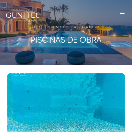
The
Airbnb
RESULTADOS CON LA ETIQUETA
Blog –
PISCINAS DE OBRA
Belong
Anywhere