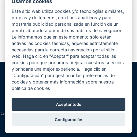
Usamos cookies
Desde hace unos meses, estamos participando en el concurso que elige
la mejor piscina de europa según la revista Eurospapoolsnews. Se
Este sitio web utiliza cookies y/o tecnologías similares,
presentaban hasta un total de 5 piscinas por empresa...
Leer más
propias y de terceros, con fines analíticos y para
mostrarle publicidad personalizada en función de un
perfil elaborado a partir de sus hábitos de navegación.
Le informamos que en este momento sólo están
1
2
3
4
>
activas las cookies técnicas, aquellas estrictamente
necesarias para la correcta navegación por el sitio
web. Haga clic en "Aceptar" para aceptar todas las
cookies para que podamos mejorar nuestros servicios
y brindarle una mejor experiencia. Haga clic en
"Configuración" para gestionar las preferencias de
Gunitec Pool Spa, s.l.
cookies y obtener más información sobre nuestra
José Luis Borges, s/n - Apd. 477
política de cookies
03730 Jávea/Xàbia (Alicante)
Volver al inicio
Cómo llegar
Teléfono:
+34 965 790 546
Aceptar todo
lucas@gunitec.com
Condiciones generales
|
Aviso legal y política de privacidad
|
Política de cookies
(configuración)
Configuración