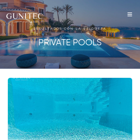
The
Airbnb
RESULTADOS CON LA ETIQUETA
Blog –
PRIVATE POOLS
Belong
Anywhere