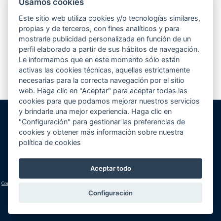
Usamos cookies
Desde hace unos meses, estamos participando en el concurso que elige
la mejor piscina de europa según la revista Eurospapoolsnews. Se
Este sitio web utiliza cookies y/o tecnologías similares,
presentaban hasta un total de 5 piscinas por empresa...
Leer más
propias y de terceros, con fines analíticos y para
mostrarle publicidad personalizada en función de un
perfil elaborado a partir de sus hábitos de navegación.
Le informamos que en este momento sólo están
1
2
3
4
>
activas las cookies técnicas, aquellas estrictamente
necesarias para la correcta navegación por el sitio
web. Haga clic en "Aceptar" para aceptar todas las
cookies para que podamos mejorar nuestros servicios
y brindarle una mejor experiencia. Haga clic en
"Configuración" para gestionar las preferencias de
Gunitec Pool Spa, s.l.
cookies y obtener más información sobre nuestra
José Luis Borges, s/n - Apd. 477
política de cookies
03730 Jávea/Xàbia (Alicante)
Volver al inicio
Cómo llegar
Teléfono:
+34 965 790 546
Aceptar todo
lucas@gunitec.com
Condiciones generales
|
Aviso legal y política de privacidad
|
Política de cookies
(configuración)
Configuración