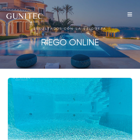
The
Airbnb
RESULTADOS CON LA ETIQUETA
Blog –
RIEGO ONLINE
Belong
Anywhere